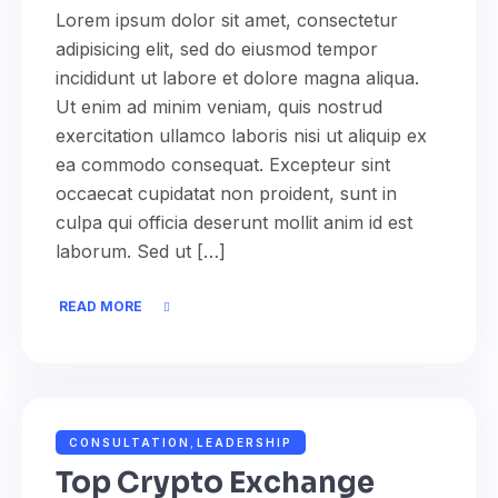
Lorem ipsum dolor sit amet, consectetur
adipisicing elit, sed do eiusmod tempor
incididunt ut labore et dolore magna aliqua.
Ut enim ad minim veniam, quis nostrud
exercitation ullamco laboris nisi ut aliquip ex
ea commodo consequat. Excepteur sint
occaecat cupidatat non proident, sunt in
culpa qui officia deserunt mollit anim id est
laborum. Sed ut […]
READ MORE
NOVEMBER 16, 2022
ADMIN
CONSULTATION
,
LEADERSHIP
Top Crypto Exchange