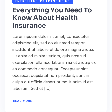
NOVEMBER 15, 2022
ADMIN
ENTREPRENEURS
,
FRANCHISING
Everything You Need To
Know About Health
Insurance
Lorem ipsum dolor sit amet, consectetur
adipisicing elit, sed do eiusmod tempor
incididunt ut labore et dolore magna aliqua.
Ut enim ad minim veniam, quis nostrud
exercitation ullamco laboris nisi ut aliquip ex
ea commodo consequat. Excepteur sint
occaecat cupidatat non proident, sunt in
culpa qui officia deserunt mollit anim id est
laborum. Sed ut […]
READ MORE