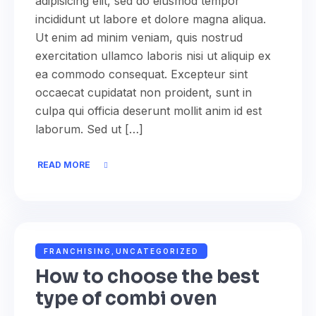
adipisicing elit, sed do eiusmod tempor
incididunt ut labore et dolore magna aliqua.
Ut enim ad minim veniam, quis nostrud
exercitation ullamco laboris nisi ut aliquip ex
ea commodo consequat. Excepteur sint
occaecat cupidatat non proident, sunt in
culpa qui officia deserunt mollit anim id est
laborum. Sed ut […]
READ MORE
NOVEMBER 16, 2022
ADMIN
FRANCHISING
,
UNCATEGORIZED
How to choose the best
type of combi oven