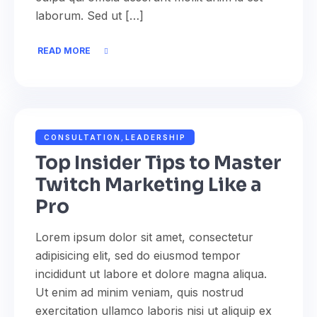
laborum. Sed ut […]
READ MORE
NOVEMBER 9, 2022
ADMIN
CONSULTATION
,
LEADERSHIP
Top Insider Tips to Master
Twitch Marketing Like a
Pro
Lorem ipsum dolor sit amet, consectetur
adipisicing elit, sed do eiusmod tempor
incididunt ut labore et dolore magna aliqua.
Ut enim ad minim veniam, quis nostrud
exercitation ullamco laboris nisi ut aliquip ex