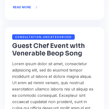
READ MORE
NOVEMBER 12, 2022
ADMIN
CONSULTATION
,
UNCATEGORIZED
Guest Chef Event with
Venerable Beop Song
Lorem ipsum dolor sit amet, consectetur
adipisicing elit, sed do eiusmod tempor
incididunt ut labore et dolore magna aliqua.
Ut enim ad minim veniam, quis nostrud
exercitation ullamco laboris nisi ut aliquip ex
ea commodo consequat. Excepteur sint
occaecat cupidatat non proident, sunt in
culpa qui officia deserunt mollit anim id est