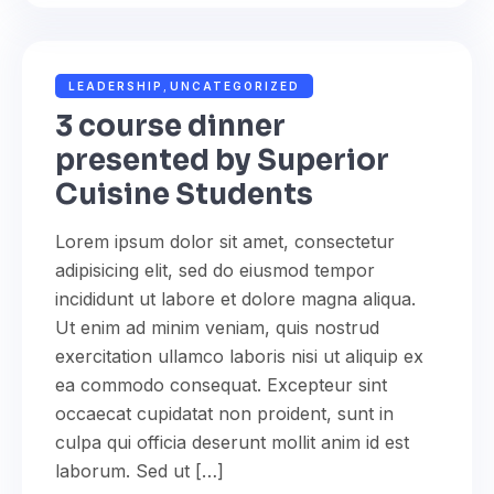
NOVEMBER 14, 2022
ADMIN
LEADERSHIP
,
UNCATEGORIZED
3 course dinner
presented by Superior
Cuisine Students
Lorem ipsum dolor sit amet, consectetur
adipisicing elit, sed do eiusmod tempor
incididunt ut labore et dolore magna aliqua.
Ut enim ad minim veniam, quis nostrud
exercitation ullamco laboris nisi ut aliquip ex
ea commodo consequat. Excepteur sint
occaecat cupidatat non proident, sunt in
culpa qui officia deserunt mollit anim id est
laborum. Sed ut […]