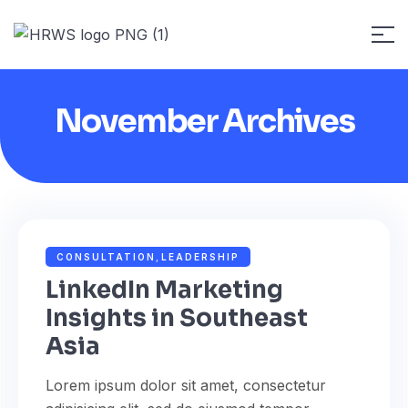
November Archives
NOVEMBER 16, 2022
ADMIN
CONSULTATION
,
LEADERSHIP
LinkedIn Marketing
Insights in Southeast
Asia
Lorem ipsum dolor sit amet, consectetur